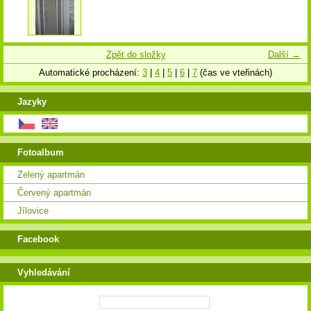
Zpět do složky
Další →
Automatické procházení:
3
|
4
|
5
|
6
|
7
(čas ve vteřinách)
Jazyky
Fotoalbum
Zelený apartmán
Červený apartmán
Jílovice
Facebook
Vyhledávání