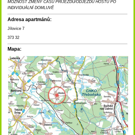
MOŽNOST ZMĚNY ČASŮ PŘÍJEZDU/ODJEZDU HOSTŮ PO
INDIVIDUÁLNÍ DOMLUVĚ
Adresa apartmánů:
Jílovice 7
373 32
Mapa: