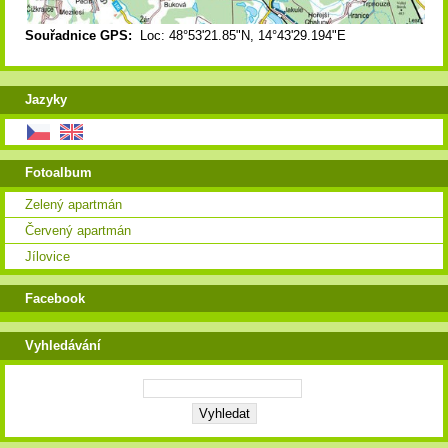
Souřadnice GPS:
Loc: 48°53'21.85"N, 14°43'29.194"E
Jazyky
Fotoalbum
Zelený apartmán
Červený apartmán
Jílovice
Facebook
Vyhledávání