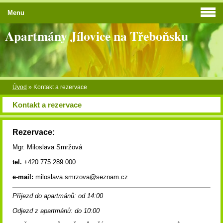
Menu
Apartmány Jílovice na Třeboňsku
Úvod
»
Kontakt a rezervace
Kontakt a rezervace
Rezervace:
Mgr. Miloslava Smržová
tel.
+420 775 289 000
e-mail:
miloslava.smrzova@seznam.cz
Příjezd do apartmánů: od 14:00
Odjezd z apartmánů: do 10:00