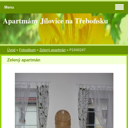
Menu
Apartmány Jílovice na Třeboňsku
Úvod
»
Fotoalbum
»
Zelený apartmán
»
P1040247
Zelený apartmán