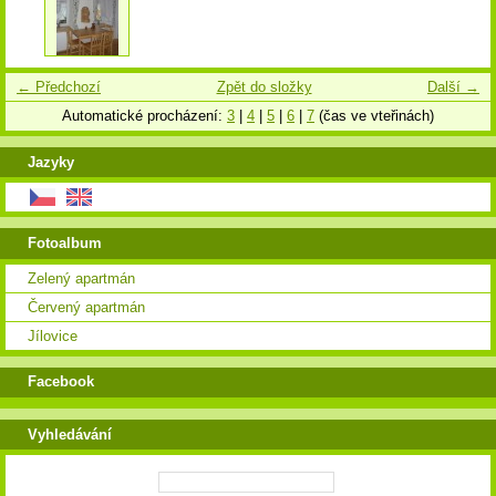
← Předchozí
Zpět do složky
Další →
Automatické procházení:
3
|
4
|
5
|
6
|
7
(čas ve vteřinách)
Jazyky
Fotoalbum
Zelený apartmán
Červený apartmán
Jílovice
Facebook
Vyhledávání